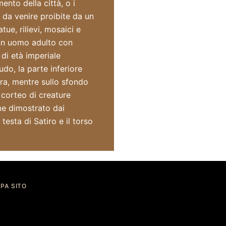
ento della città, o i
da venire proibite da un
ue, rilievi, mosaici e
 un uomo adulto con
 di età imperiale
udo, la parte inferiore
ra, mentre sullo sfondo
 corteo di creature
me dimostrato dai
testa di Satiro e il torso
PA SITO