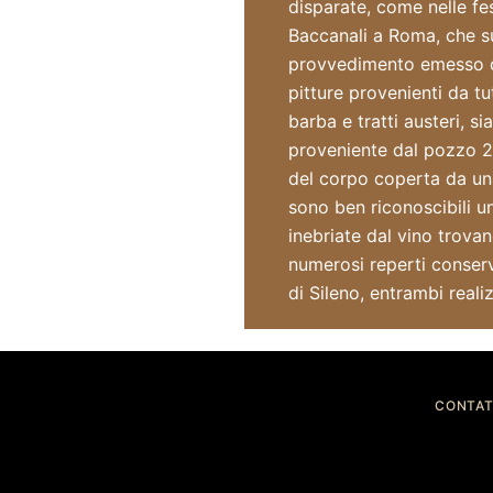
disparate, come nelle fes
Baccanali a Roma, che s
provvedimento emesso dal
pitture provenienti da t
barba e tratti austeri, s
proveniente dal pozzo 2 d
del corpo coperta da una
sono ben riconoscibili u
inebriate dal vino trov
numerosi reperti conservat
di Sileno, entrambi reali
CONTAT