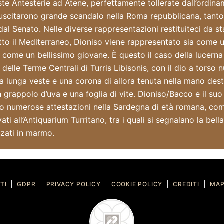
te Antesterie ad Atene, perfettamente tollerate dall’ordinam
uscitarono grande scandalo nella Roma repubblicana, tanto 
 Senato. Nelle diverse rappresentazioni restituiteci da stat
utto il Mediterraneo, Dioniso viene rappresentato sia come
ia come un bellissimo giovane. È questo il caso della lucerna
elle Terme Centrali di Turris Libisonis, con il dio a torso n
 lunga veste e una corona di allora tenuta nella mano dest
n grappolo d’uva e una foglia di vite. Dioniso/Bacco e il suo
ano numerose attestazioni nella Sardegna di età romana, co
i all’Antiquarium Turritano, tra i quali si segnalano la bella 
zzati in marmo.
TI
GDPR
PRIVACY POLICY
COOKIE POLICY
CREDITI
MAP